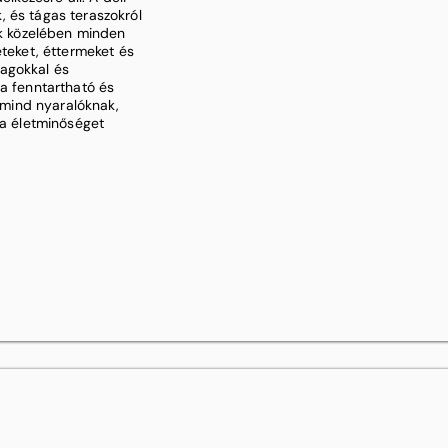
 és tágas teraszokról
rk közelében minden
eteket, éttermeket és
yagokkal és
 a fenntartható és
s mind nyaralóknak,
ta életminőséget