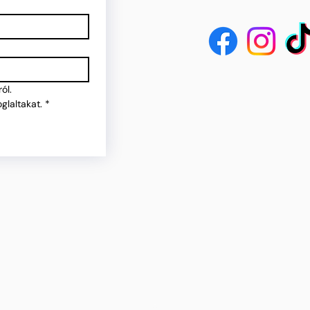
ól.
glaltakat.
*