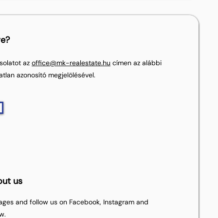
re?
solatot az
office@mk-realestate.hu
címen az alábbi
atlan azonosító megjelölésével.
out us
pages and follow us on Facebook, Instagram and
w.