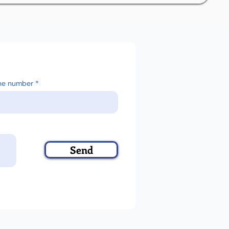
ne number
Send