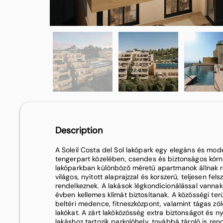
Description
A Soleil Costa del Sol lakópark egy elegáns és mode
tengerpart közelében, csendes és biztonságos körn
lakóparkban különböző méretű apartmanok állnak r
világos, nyitott alaprajzzal és korszerű, teljesen fel
rendelkeznek. A lakások légkondicionálással vannak 
évben kellemes klímát biztosítanak. A közösségi terü
beltéri medence, fitneszközpont, valamint tágas zöl
lakókat. A zárt lakóközösség extra biztonságot és 
lakáshoz tartozik parkolóhely, továbbá tároló is rend