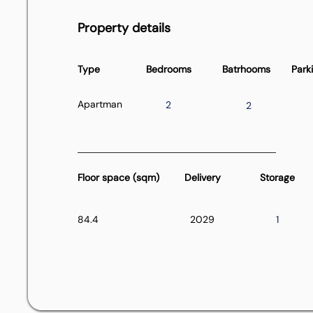
Property details
Type
Bedrooms
Batrhooms
Park
Apartman
2
2
Floor space (sqm)
Delivery
Storage
84.4
2029
1