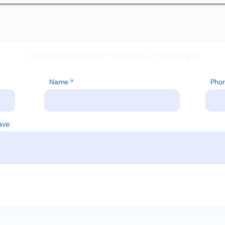
Have a question? Send us a message.
Name
Pho
ave