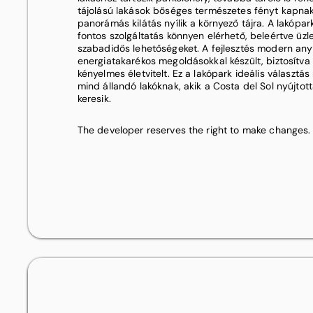
tájolású lakások bőséges természetes fényt kapnak,
panorámás kilátás nyílik a környező tájra. A lakópa
fontos szolgáltatás könnyen elérhető, beleértve üzl
szabadidős lehetőségeket. A fejlesztés modern an
energiatakarékos megoldásokkal készült, biztosítva
kényelmes életvitelt. Ez a lakópark ideális választá
mind állandó lakóknak, akik a Costa del Sol nyújtot
keresik.
The developer reserves the right to make changes.