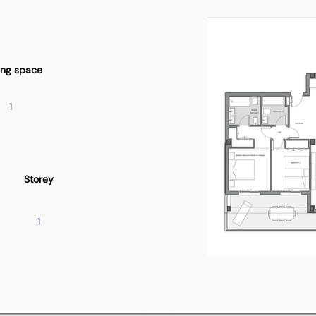
ing space
1
Storey
1