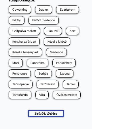
Tulajdonságok
Coworking
Duplex
Edzőterem
Erkély
Fűtött medence
Golfpálya mellett
Jacuzzi
Kert
Konyha az árban
Közel a kikötő
Közel a tengerpart
Medence
Mozi
Panoráma
Parkolóhely
Penthouse
Sorház
Szauna
Teniszpálya
Tetőterasz
Tároló
Törökfürdő
Villa
Óváros mellett
Szűrők törlése