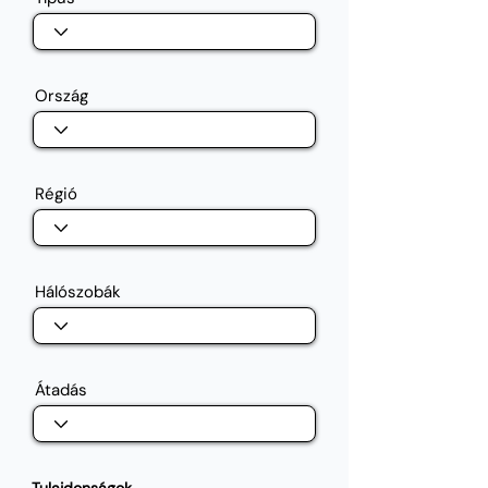
Ország
Régió
Hálószobák
Átadás