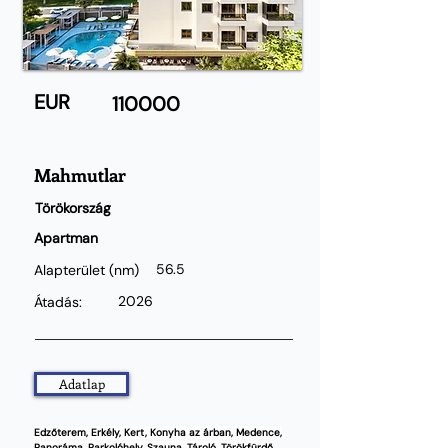
EUR
110000
Mahmutlar
Törökország
Apartman
56.5
Alapterület
(nm)
2026
Átadás:
Adatlap
Edzőterem, Erkély, Kert, Konyha az árban, Medence,
Panoráma, Parkolóhely, Szauna, Tároló, Törökfürdő