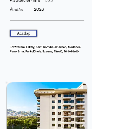
56.5
Alapterület
(nm)
2026
Átadás:
Adatlap
Edzőterem, Erkély, Kert, Konyha az árban, Medence,
Panoráma, Parkolóhely, Szauna, Tároló, Törökfürdő