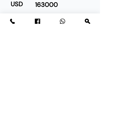
USD
163000
Tampa
Egyesült Államok
Apartman
96
Alapterület
(nm)
Azonnal költözhető
Átadás:
Adatlap
Edzőterem, Medence