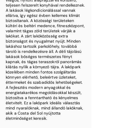
világos, nyitott alaprajzzal és korszerű,
teljesen felszerelt konyhával rendelkeznek.
A lakások légkondicionálással vannak
ellátva, így egész évben kellemes klímát
biztosítanak. A közösségi területeken
kültéri és beltéri medence, fitneszközpont,
valamint tágas zöld területek várják a
lakókat. A zárt lakóközösség extra
biztonságot és nyugalmat nyújt. Minden
lakáshoz tartozik parkolóhely, továbbá
tároló is rendelkezésre áll. A déli tájolású
lakások bőséges természetes fényt
kapnak, és tágas teraszokról panorámás
kilátás nyílik a környező tájra. A lakópark
közelében minden fontos szolgáltatás
könnyen elérhető, beleértve üzleteket,
éttermeket és szabadidős lehetőségeket.
A fejlesztés modern anyagokkal és
energiatakarékos megoldásokkal készült,
biztosítva a fenntartható és kényelmes
életvitelt. Ez a lakópark ideális választás
mind nyaralóknak, mind állandó lakóknak,
akik a Costa del Sol nyújtotta
életminőséget keresik.