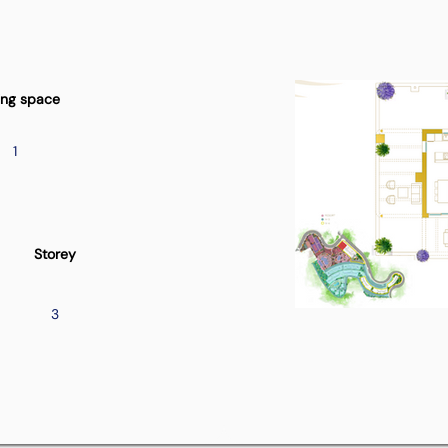
ing space
1
Storey
3