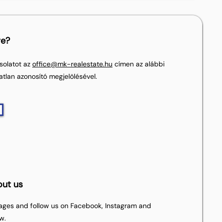
re?
solatot az
office@mk-realestate.hu
címen az alábbi
atlan azonosító megjelölésével.
out us
pages and follow us on Facebook, Instagram and
w.