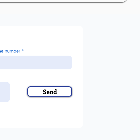
ne number
Send