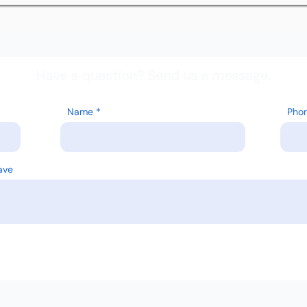
Have a question? Send us a message.
Name
Pho
ave