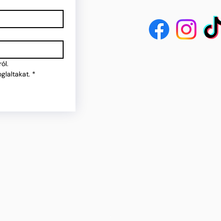
ól.
glaltakat.
*