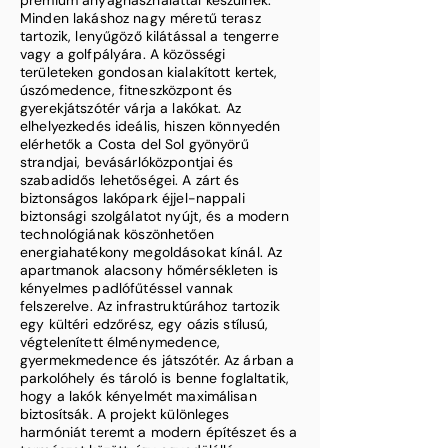
prémium anyaghasználattal készülnek.
Minden lakáshoz nagy méretű terasz
tartozik, lenyűgöző kilátással a tengerre
vagy a golfpályára. A közösségi
területeken gondosan kialakított kertek,
úszómedence, fitneszközpont és
gyerekjátszótér várja a lakókat. Az
elhelyezkedés ideális, hiszen könnyedén
elérhetők a Costa del Sol gyönyörű
strandjai, bevásárlóközpontjai és
szabadidős lehetőségei. A zárt és
biztonságos lakópark éjjel-nappali
biztonsági szolgálatot nyújt, és a modern
technológiának köszönhetően
energiahatékony megoldásokat kínál. Az
apartmanok alacsony hőmérsékleten is
kényelmes padlófűtéssel vannak
felszerelve. Az infrastruktúrához tartozik
egy kültéri edzőrész, egy oázis stílusú,
végtelenített élménymedence,
gyermekmedence és játszótér. Az árban a
parkolóhely és tároló is benne foglaltatik,
hogy a lakók kényelmét maximálisan
biztosítsák. A projekt különleges
harmóniát teremt a modern építészet és a