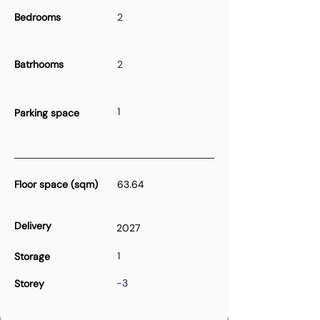
Bedrooms
2
Batrhooms
2
1
Parking space
Floor space (sqm)
63.64
Delivery
2027
1
Storage
-3
Storey