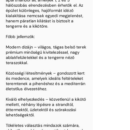
apartmanból áll, amelyek 1, 2 és 3
hálószobás elrendezésben érhetők el. Az
épület különleges, hajóformát idéző
kialakítása nemcsak egyedi megjelenést,
hanem páratlan kilátást is biztosít a
tengerre és a kikötőre.
Főbb jellemzők:
Modern dizájn – világos, tágas belső terek
prémium minőségű kivitelezéssel, nagy
ablakfelületekkel és a tengerre néző
teraszokkal.
Közösségi létesítmények – gondozott kert
és medence, amelyek ideális feltételeket
teremtenek a pihenéshez és a mediterrán
életstílus élvezetéhez.
Kiváló elhelyezkedés – közvetlenül a kikötő
mellett, néhány lépésre a strandtól,
éttermektől, üzletektől és szórakozási
lehetőségektől.
Tökéletes választás mindazok számára,