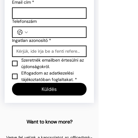
Email cím
*
Telefonszám
Ingatlan azonosító
*
Szeretnék emailben értesülni az 
újdonságokról.
Elfogadom az adatkezelési 
tájékoztatóban foglaltakat.
*
Küldés
Want to know more?
Vegye fel velünk a kapcsolatot az
office@mk-