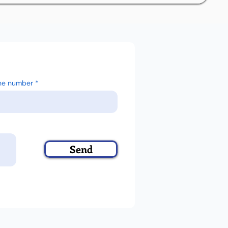
ne number
Send