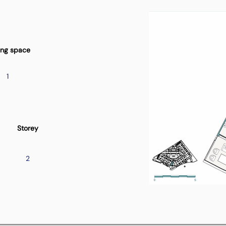
ing space
1
Storey
2