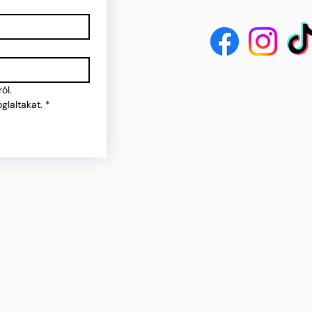
ól.
glaltakat.
*