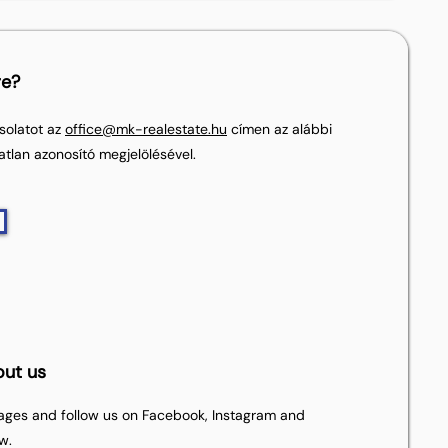
re?
solatot az
office@mk-realestate.hu
címen az alábbi
atlan azonosító megjelölésével.
out us
pages and follow us on Facebook, Instagram and
w.