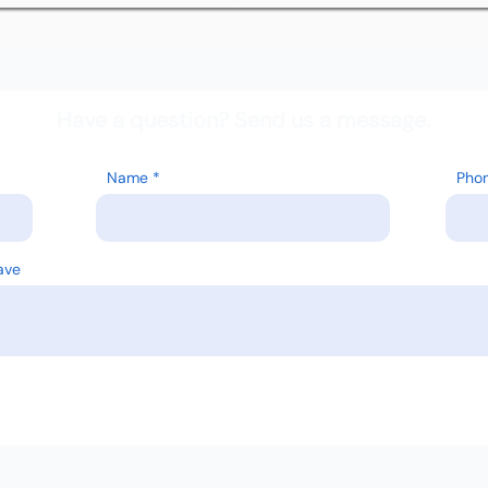
Have a question? Send us a message.
Name
Pho
ave