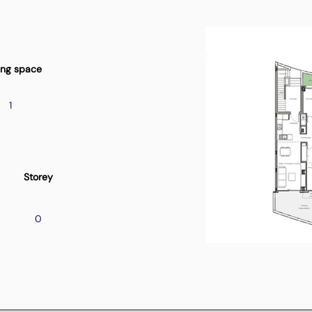
ing space
1
Storey
0