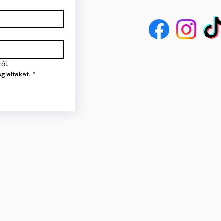
ól.
glaltakat.
*