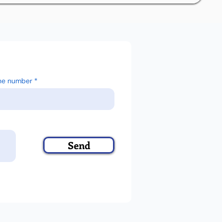
ne number
Send