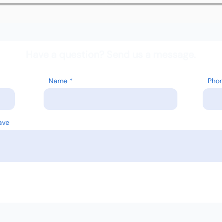
Have a question? Send us a message.
Name
Pho
ave