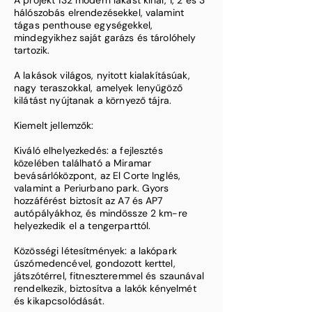
A projekt 132 modern lakást kínál, 1, 2 és 3
hálószobás elrendezésekkel, valamint
tágas penthouse egységekkel,
mindegyikhez saját garázs és tárolóhely
tartozik.
A lakások világos, nyitott kialakításúak,
nagy teraszokkal, amelyek lenyűgöző
kilátást nyújtanak a környező tájra.
Kiemelt jellemzők:
Kiváló elhelyezkedés: a fejlesztés
közelében található a Miramar
bevásárlóközpont, az El Corte Inglés,
valamint a Periurbano park. Gyors
hozzáférést biztosít az A7 és AP7
autópályákhoz, és mindössze 2 km-re
helyezkedik el a tengerparttól.
Közösségi létesítmények: a lakópark
úszómedencével, gondozott kerttel,
játszótérrel, fitneszteremmel és szaunával
rendelkezik, biztosítva a lakók kényelmét
és kikapcsolódását. ​