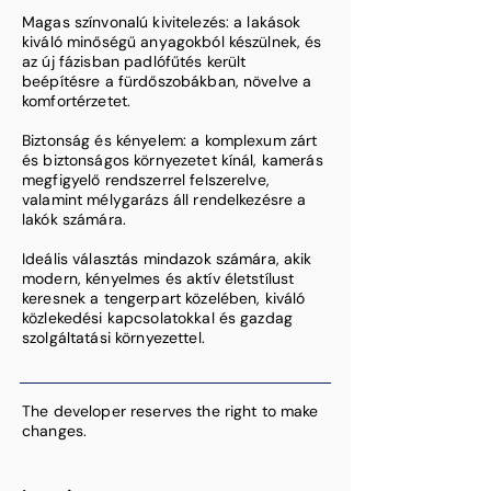
Magas színvonalú kivitelezés: a lakások
kiváló minőségű anyagokból készülnek, és
az új fázisban padlófűtés került
beépítésre a fürdőszobákban, növelve a
komfortérzetet. ​
Biztonság és kényelem: a komplexum zárt
és biztonságos környezetet kínál, kamerás
megfigyelő rendszerrel felszerelve,
valamint mélygarázs áll rendelkezésre a
lakók számára. ​
Ideális választás mindazok számára, akik
modern, kényelmes és aktív életstílust
keresnek a tengerpart közelében, kiváló
közlekedési kapcsolatokkal és gazdag
szolgáltatási környezettel.
The developer reserves the right to make
changes.