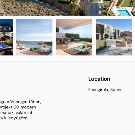
Location
Fuengirola, Spain
Higuerón negyedében,
 projekt 60 modern
rtmanok, valamint
gyik lenyűgöző