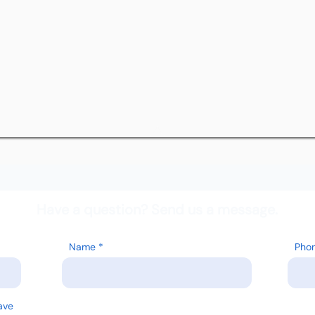
Have a question? Send us a message.
Name
Pho
ave