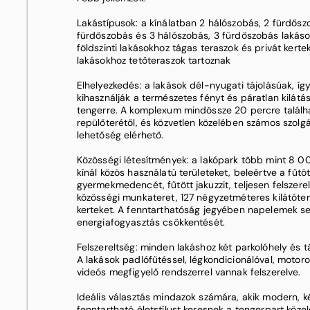
Lakástípusok: a kínálatban 2 hálószobás, 2 fürdősz
fürdőszobás és 3 hálószobás, 3 fürdőszobás lakáso
földszinti lakásokhoz tágas teraszok és privát kert
lakásokhoz tetőteraszok tartoznak
Elhelyezkedés: a lakások dél-nyugati tájolásúak, íg
kihasználják a természetes fényt és páratlan kilátá
tengerre. A komplexum mindössze 20 percre találh
repülőterétől, és közvetlen közelében számos szolgá
lehetőség elérhető. ​
Közösségi létesítmények: a lakópark több mint 8 
kínál közös használatú területeket, beleértve a fűtö
gyermekmedencét, fűtött jakuzzit, teljesen felszerel
közösségi munkateret, 127 négyzetméteres kilátóte
kerteket. A fenntarthatóság jegyében napelemek seg
energiafogyasztás csökkentését. ​
Felszereltség: minden lakáshoz két parkolóhely és tá
A lakások padlófűtéssel, légkondicionálóval, motor
videós megfigyelő rendszerrel vannak felszerelve.
Ideális választás mindazok számára, akik modern, 
fenntartható életstílust keresnek a tengerpart közel