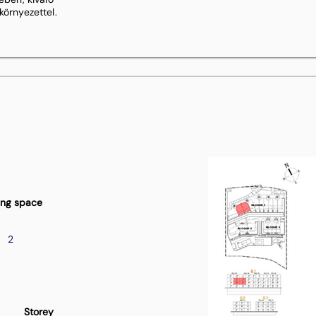
környezettel.
ing space
2
Storey