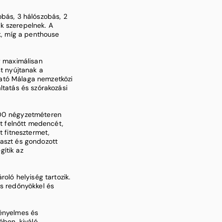
obás, 3 hálószobás, 2
k szerepelnek. A
ek, míg a penthouse
y maximálisan
st nyújtanak a
ató Málaga nemzetközi
ltatás és szórakozási
000 négyzetméteren
tt felnőtt medencét,
t fitnesztermet,
raszt és gondozott
ítik az
roló helyiség tartozik.
os redőnyökkel és
kényelmes és
ében, kiváló