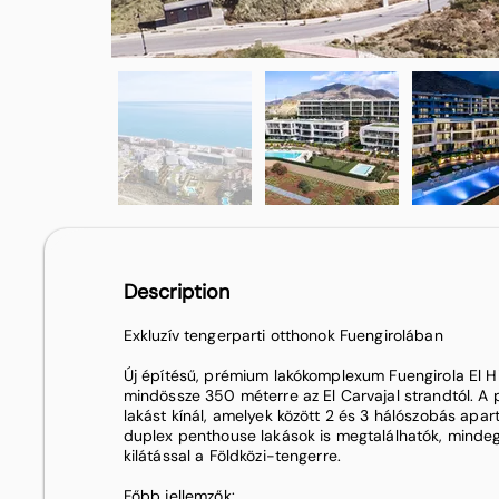
Description
Exkluzív tengerparti otthonok Fuengirolában
Új építésű, prémium lakókomplexum Fuengirola El 
mindössze 350 méterre az El Carvajal strandtól. A
lakást kínál, amelyek között 2 és 3 hálószobás apa
duplex penthouse lakások is megtalálhatók, minde
kilátással a Földközi-tengerre.
Főbb jellemzők: