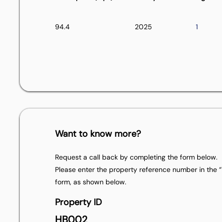
94.4
2025
1
Want to know more?
Request a call back by completing the form below.
Please enter the property reference number in the “P
form, as shown below.
Property ID
HB002