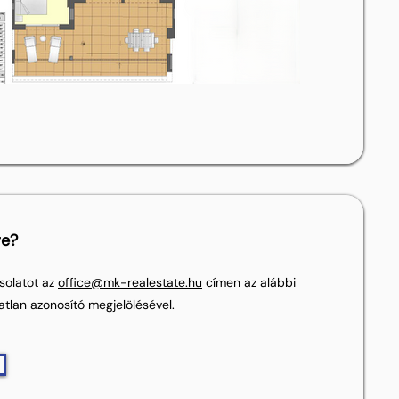
re?
solatot az
office@mk-realestate.hu
címen az alábbi
atlan azonosító megjelölésével.