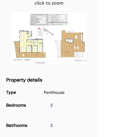
click to zoom
Property details
Type
Penthouse
Bedrooms
3
Batrhooms
3