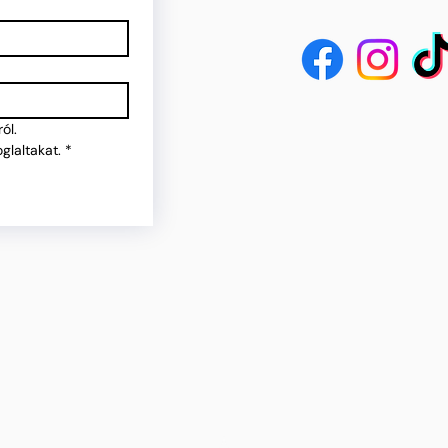
ól.
glaltakat.
*