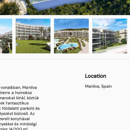
Location
Manilva, Spain
 vonalában, Manilva
éterre a homokos
manokat kínál, köztük
gek fantasztikus
 földalatti parkoló és
yezést biztosít. Az
zerelt konyhával
ényekkel és minőségi
 mint 14 000 m²