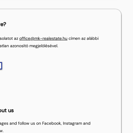
re?
solatot az
office@mk-realestate.hu
címen az alábbi
atlan azonosító megjelölésével.
out us
pages and follow us on Facebook, Instagram and
w.