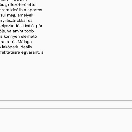
s grillezőterülettel
terem ideális a sportos
lósul meg, amelyek
yílászárókkal és
elyezkedés kiváló: pár
je, valamint több
is könnyen elérhető
braltar és Málaga
 lakópark ideális
efektetésre egyaránt, a