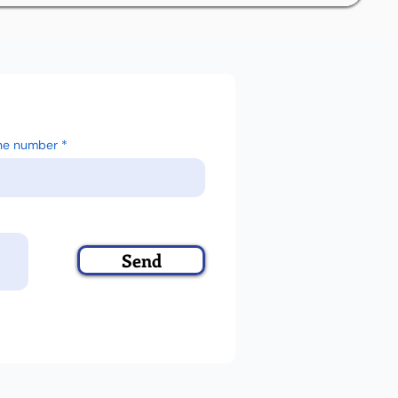
ne number
Send