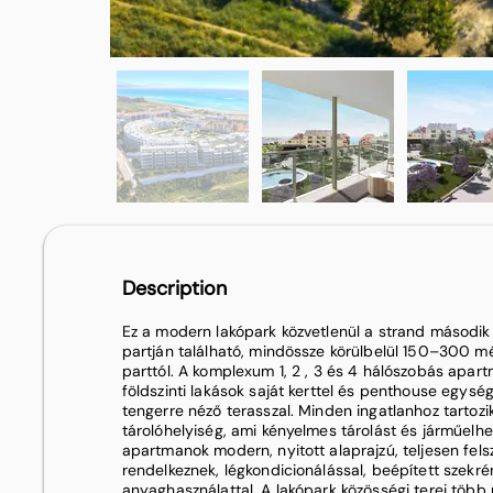
Description
Ez a modern lakópark közvetlenül a strand második
partján található, mindössze körülbelül 150–300 m
parttól. A komplexum 1, 2 , 3 és 4 hálószobás apart
földszinti lakások saját kerttel és penthouse egysé
tengerre néző terasszal. Minden ingatlanhoz tartozik
tárolóhelyiség, ami kényelmes tárolást és járműelhel
apartmanok modern, nyitott alaprajzú, teljesen fels
rendelkeznek, légkondicionálással, beépített szekr
anyaghasználattal. A lakópark közösségi terei több