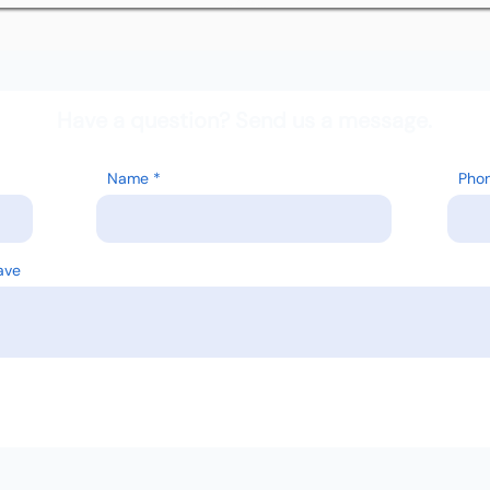
Have a question? Send us a message.
Name
Pho
ave