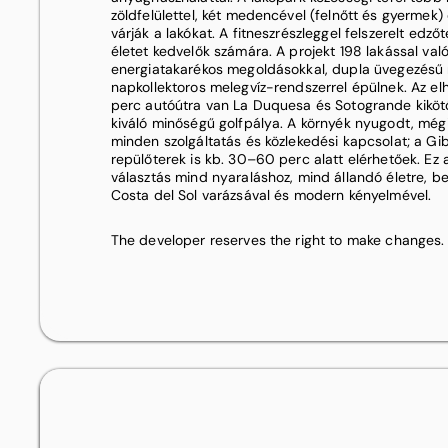
zöldfelülettel, két medencével (felnőtt és gyermek) é
várják a lakókat. A fitneszrészleggel felszerelt edző
életet kedvelők számára. A projekt 198 lakással va
energiatakarékos megoldásokkal, dupla üvegezésű n
napkollektoros melegvíz-rendszerrel épülnek. Az elh
perc autóútra van La Duquesa és Sotogrande kikötő
kiváló minőségű golfpálya. A környék nyugodt, még
minden szolgáltatás és közlekedési kapcsolat; a Gi
repülőterek is kb. 30–60 perc alatt elérhetőek. Ez a
választás mind nyaraláshoz, mind állandó életre, b
Costa del Sol varázsával és modern kényelmével.
The developer reserves the right to make changes.