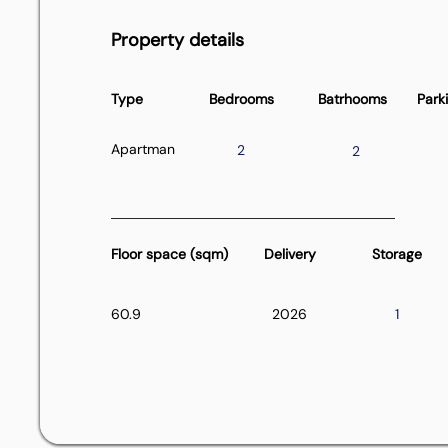
Property details
Type
Bedrooms
Batrhooms
Park
Apartman
2
2
Floor space (sqm)
Delivery
Storage
60.9
2026
1