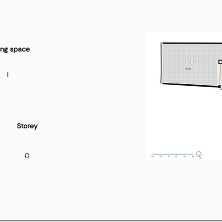
ing space
1
Storey
0