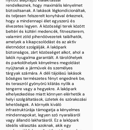
nyitott alaprajzú kialakítással
rendelkeznek, hogy maximális kényelmet
biztosítsanak. A lakások légkondicionáltak,
és teljesen felszerelt konyhával érkeznek,
hogy a mindennapi élet egyszerű és
élvezetes legyen. A közösségi terek között
beltéri és kültéri medencék, fitneszterem,
valamint zöld pihenőövezetek találhatók,
amelyek a kikapcsolódást és az aktív
életmódot szolgálják. A lakópark
biztonságos, zárt közösséget alkot, ahol a
lakók nyugalma garantált. A tárolóhelyek
és parkolóhelyek kényelmes megoldást
nyújtanak a járművek és személyes
tárgyak számára. A déli tájolású lakások
bőséges természetes fényt engednek be,
és teraszról gyönyörű kilátás nyílik a
tengerre vagy a hegyekre. A lakópark
elhelyezkedése miatt könnyen elérhetők a
helyi szolgáltatások, üzletek és szórakozási
lehetőségek. A környék kiváló
infrastruktúrája támogatja a kényelmes
mindennapokat, legyen szó nyaralásról
vagy állandó lakhatásról. Ez a lakópark
ideális választás azoknak, akik egy