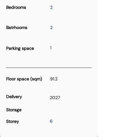
Bedrooms
2
Batrhooms
2
1
Parking space
Floor space (sqm)
91.2
Delivery
2027
Storage
6
Storey