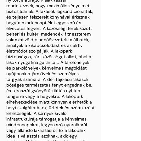
nyitott alaprajzú kialakítással
rendelkeznek, hogy maximális kényelmet
biztosítsanak. A lakások légkondicionáltak,
és teljesen felszerelt konyhával érkeznek,
hogy a mindennapi élet egyszerű és
élvezetes legyen. A közösségi terek között
beltéri és kültéri medencék, fitneszterem,
valamint zöld pihenőövezetek találhatók,
amelyek a kikapcsolódást és az aktív
életmódot szolgálják. A lakópark
biztonságos, zárt közösséget alkot, ahol a
lakók nyugalma garantált. A tárolóhelyek
és parkolóhelyek kényelmes megoldást
nyújtanak a járművek és személyes
tárgyak számára. A déli tájolású lakások
bőséges természetes fényt engednek be,
és teraszról gyönyörű kilátás nyílik a
tengerre vagy a hegyekre. A lakópark
elhelyezkedése miatt könnyen elérhetők a
helyi szolgáltatások, üzletek és szórakozási
lehetőségek. A környék kiváló
infrastruktúrája támogatja a kényelmes
mindennapokat, legyen szó nyaralásról
vagy állandó lakhatásról. Ez a lakópark
ideális választás azoknak, akik egy