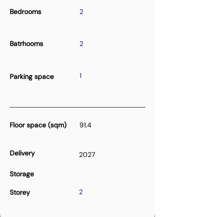
Bedrooms
2
Batrhooms
2
1
Parking space
Floor space (sqm)
91.4
Delivery
2027
Storage
2
Storey