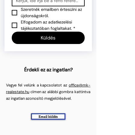
Szeretnék emailben értesülni az 
újdonságokról.
Elfogadom az adatkezelési 
tájékoztatóban foglaltakat.
*
Küldés
Érdekli ez az ingatlan?
Vegye fel velünk a kapcsolatot az
office@mk-
realestate.hu
címen az alábbi gombra kattintva
az ingatlan azonosító megjelölésével.
Email küldés