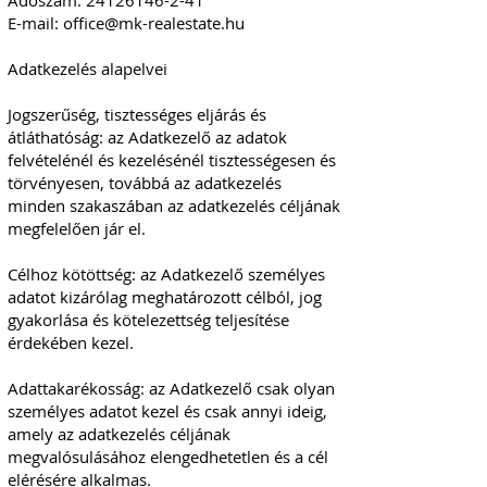
Adószám:
24126146-2-41
E-mail: office@mk-realestate.hu
Adatkezelés alapelvei
Jogszerűség, tisztességes eljárás és
átláthatóság: az Adatkezelő az adatok
felvételénél és kezelésénél tisztességesen és
törvényesen, továbbá az adatkezelés
minden szakaszában az adatkezelés céljának
megfelelően jár el.
Célhoz kötöttség: az Adatkezelő személyes
adatot kizárólag meghatározott célból, jog
gyakorlása és kötelezettség teljesítése
érdekében kezel.
Adattakarékosság: az Adatkezelő csak olyan
személyes adatot kezel és csak annyi ideig,
amely az adatkezelés céljának
megvalósulásához elengedhetetlen és a cél
elérésére alkalmas.