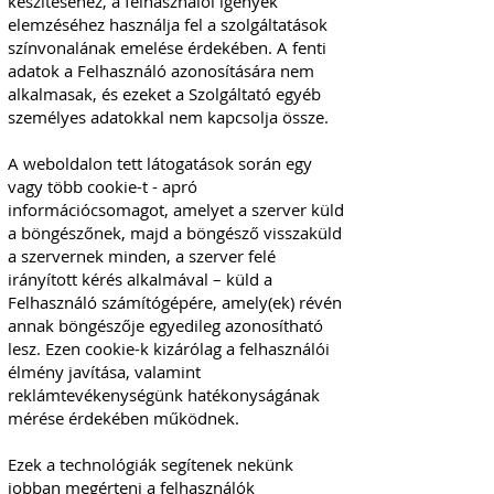
készítéséhez, a felhasználói igények
elemzéséhez használja fel a szolgáltatások
színvonalának emelése érdekében. A fenti
adatok a Felhasználó azonosítására nem
alkalmasak, és ezeket a Szolgáltató egyéb
személyes adatokkal nem kapcsolja össze.
A weboldalon tett látogatások során egy
vagy több cookie-t - apró
információcsomagot, amelyet a szerver küld
a böngészőnek, majd a böngésző visszaküld
a szervernek minden, a szerver felé
irányított kérés alkalmával – küld a
Felhasználó számítógépére, amely(ek) révén
annak böngészője egyedileg azonosítható
lesz. Ezen cookie-k kizárólag a felhasználói
élmény javítása, valamint
reklámtevékenységünk hatékonyságának
mérése érdekében működnek.
Ezek a technológiák segítenek nekünk
jobban megérteni a felhasználók