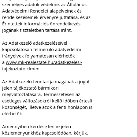
személyes adatok védelme, az Általános
Adatvédelmi Rendelet alapelveinek és
rendelkezéseinek érvényre juttatása, és az
Érintettek információs önrendelkezési
jogának tiszteletben tartása iránt.
Az Adatkezelő adatkezeléseivel
kapcsolatosan felmerülő adatvédelmi
irányelvek folyamatosan elérhetők
a
www.mk-realestate.hu/adatkezelesi-
tajekoztato
címen.
Az Adatkezelő fenntartja magának a jogot
jelen tájékoztató bármikori
megváltoztatására. Természetesen az
esetleges változásokról kellő időben értesíti
közönségét, illetve azok a fenti honlapon is
elérhetők.
Amennyiben kérdése lenne jelen
közleményünkhöz kapcsolódóan, kérjük,