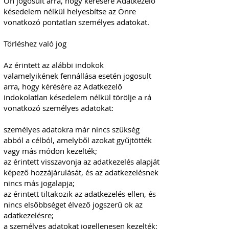
Ön jogosult arra, hogy kérésére Adatkezelő
késedelem nélkül helyesbítse az Önre
vonatkozó pontatlan személyes adatokat.
Törléshez való jog
Az érintett az alábbi indokok
valamelyikének fennállása esetén jogosult
arra, hogy kérésére az Adatkezelő
indokolatlan késedelem nélkül törölje a rá
vonatkozó személyes adatokat:
személyes adatokra már nincs szükség
abból a célból, amelyből azokat gyűjtötték
vagy más módon kezelték;
az érintett visszavonja az adatkezelés alapját
képező hozzájárulását, és az adatkezelésnek
nincs más jogalapja;
az érintett tiltakozik az adatkezelés ellen, és
nincs elsőbbséget élvező jogszerű ok az
adatkezelésre;
a személyes adatokat jogellenesen kezelték;