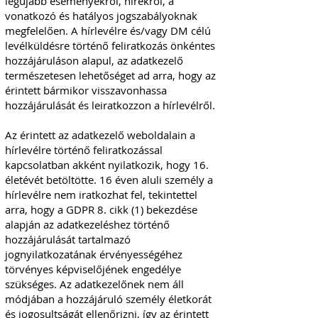
legújabb eseményekről, hírekről, a
vonatkozó és hatályos jogszabályoknak
megfelelően. A hírlevélre és/vagy DM célú
levélküldésre történő feliratkozás önkéntes
hozzájáruláson alapul, az adatkezelő
természetesen lehetőséget ad arra, hogy az
érintett bármikor visszavonhassa
hozzájárulását és leiratkozzon a hírlevélről.
Az érintett az adatkezelő weboldalain a
hírlevélre történő feliratkozással
kapcsolatban akként nyilatkozik, hogy 16.
életévét betöltötte. 16 éven aluli személy a
hírlevélre nem iratkozhat fel, tekintettel
arra, hogy a GDPR 8. cikk (1) bekezdése
alapján az adatkezeléshez történő
hozzájárulását tartalmazó
jognyilatkozatának érvényességéhez
törvényes képviselőjének engedélye
szükséges. Az adatkezelőnek nem áll
módjában a hozzájáruló személy életkorát
és jogosultságát ellenőrizni, így az érintett