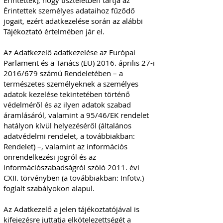
Érintettek), hogy tiszteletben tartja az
Érintettek személyes adataihoz fűződő
jogait, ezért adatkezelése során az alábbi
Tájékoztató értelmében jár el.
Az Adatkezelő adatkezelése az Európai
Parlament és a Tanács (EU) 2016. április 27-i
2016/679 számú Rendeletében – a
természetes személyeknek a személyes
adatok kezelése tekintetében történő
védelméről és az ilyen adatok szabad
áramlásáról, valamint a 95/46/EK rendelet
hatályon kívül helyezéséről (általános
adatvédelmi rendelet, a továbbiakban:
Rendelet) –, valamint az információs
önrendelkezési jogról és az
információszabadságról szóló 2011. évi
CXII. törvényben (a továbbiakban: Infotv.)
foglalt szabályokon alapul.
Az Adatkezelő a jelen tájékoztatójával is
kifejezésre juttatja elkötelezettségét a