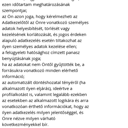
ezen időtartam meghatározásának
szempontjai;
az Ön azon joga, hogy kérelmezheti az
Adatkezelőtől az Önre vonatkozó személyes
adatok helyesbítését, törlését vagy
kezelésének korlátozását, és jogos érdeken
alapuló adatkezelés esetén tiltakozhat az
ilyen személyes adatok kezelése ellen;
a felügyeleti hatósághoz címzett panasz
benyújtásának joga;
ha az adatokat nem Öntől gyűjtötték be, a
forrásukra vonatkozó minden elérhető
információ;
az automatizált döntéshozatal tényéről (ha
alkalmazott ilyen eljárás), ideértve a
profilalkotást is, valamint legalább ezekben
az esetekben az alkalmazott logikára és arra
vonatkozóan érthető információkat, hogy az
ilyen adatkezelés milyen jelentőséggel, és
Önre nézve milyen várható
következményekkel bír.