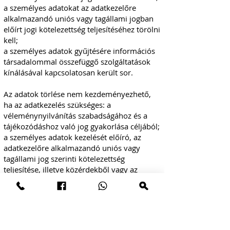
a személyes adatokat az adatkezelőre
alkalmazandó uniós vagy tagállami jogban
előírt jogi kötelezettség teljesítéséhez törölni
kell;
a személyes adatok gyűjtésére információs
társadalommal összefüggő szolgáltatások
kínálásával kapcsolatosan került sor.
Az adatok törlése nem kezdeményezhető,
ha az adatkezelés szükséges: a
véleménynyilvánítás szabadságához és a
tájékozódáshoz való jog gyakorlása céljából;
a személyes adatok kezelését előíró, az
adatkezelőre alkalmazandó uniós vagy
tagállami jog szerinti kötelezettség
teljesítése, illetve közérdekből vagy az
adatkezelőre ruházott közhatalmi
jogosítvány gyakorlása keretében végzett
feladat végrehajtása céljából; a
népegészség-ügy területét érintő, vagy
archiválási, tudományos és történelmi