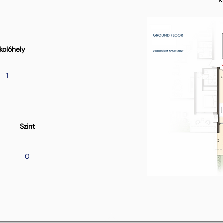
kolóhely
1
Szint
0