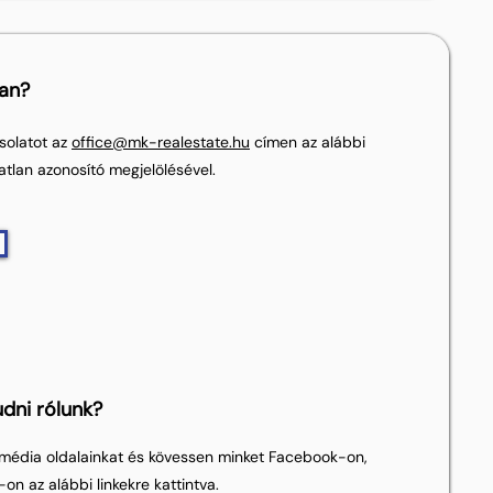
lan?
solatot az
office@mk-realestate.hu
címen az alábbi
atlan azonosító megjelölésével.
dni rólunk?
média oldalainkat és kövessen minket Facebook-on,
on az alábbi linkekre kattintva.