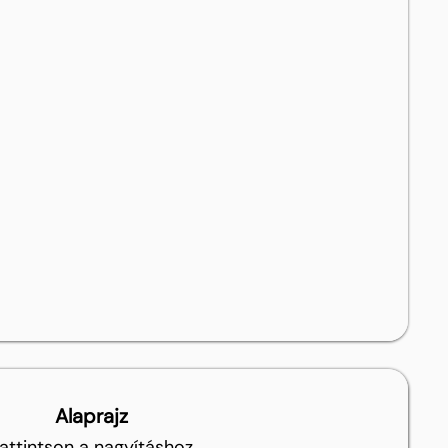
Alaprajz
attintson a nagyításhoz