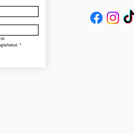
ól.
glaltakat.
*