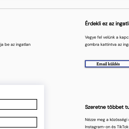
Érdekli ez az ingat
Vegye fel velünk a kapc
ja be az ingatlan
gombra kattintva az ing
Email küldés
Szeretne többet tu
Nézze meg a közösségi 
Instagram-on és TikTok-