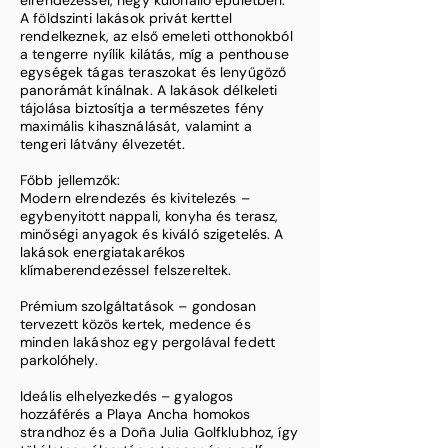
elrendezéssel, négy különálló épületben.
A földszinti lakások privát kerttel
rendelkeznek, az első emeleti otthonokból
a tengerre nyílik kilátás, míg a penthouse
egységek tágas teraszokat és lenyűgöző
panorámát kínálnak. A lakások délkeleti
tájolása biztosítja a természetes fény
maximális kihasználását, valamint a
tengeri látvány élvezetét.
Főbb jellemzők:
Modern elrendezés és kivitelezés –
egybenyitott nappali, konyha és terasz,
minőségi anyagok és kiváló szigetelés. A
lakások energiatakarékos
klímaberendezéssel felszereltek.
Prémium szolgáltatások – gondosan
tervezett közös kertek, medence és
minden lakáshoz egy pergolával fedett
parkolóhely.
Ideális elhelyezkedés – gyalogos
hozzáférés a Playa Ancha homokos
strandhoz és a Doña Julia Golfklubhoz, így