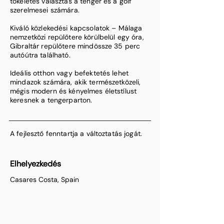
tökéletes választás a tenger és a golf
szerelmesei számára.
Kiváló közlekedési kapcsolatok – Málaga
nemzetközi repülőtere körülbelül egy óra,
Gibraltár repülőtere mindössze 35 perc
autóútra található.
Ideális otthon vagy befektetés lehet
mindazok számára, akik természetközeli,
mégis modern és kényelmes életstílust
keresnek a tengerparton.
A fejlesztő fenntartja a változtatás jogát.
Elhelyezkedés
Casares Costa, Spain