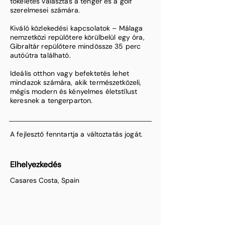
tökéletes választás a tenger és a golf
szerelmesei számára.
Kiváló közlekedési kapcsolatok – Málaga
nemzetközi repülőtere körülbelül egy óra,
Gibraltár repülőtere mindössze 35 perc
autóútra található.
Ideális otthon vagy befektetés lehet
mindazok számára, akik természetközeli,
mégis modern és kényelmes életstílust
keresnek a tengerparton.
A fejlesztő fenntartja a változtatás jogát.
Elhelyezkedés
Casares Costa, Spain