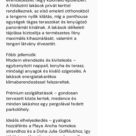
elrendezéssel, négy különálló épületben.
A földszinti lakások privát kerttel
rendelkeznek, az első emeleti otthonokból
a tengerre nyílik kilátás, míg a penthouse
egységek tágas teraszokat és lenyűgöző
panorámát kínálnak. A lakások délkeleti
tájolása biztosítja a természetes fény
maximális kihasználását, valamint a
tengeri látvány élvezetét.
Főbb jellemzők:
Modern elrendezés és kivitelezés –
egybenyitott nappali, konyha és terasz,
minőségi anyagok és kiváló szigetelés. A
lakások energiatakarékos
klímaberendezéssel felszereltek.
Prémium szolgáltatások – gondosan
tervezett közös kertek, medence és
minden lakáshoz egy pergolával fedett
parkolóhely.
Ideális elhelyezkedés – gyalogos
hozzáférés a Playa Ancha homokos
strandhoz és a Doña Julia Golfklubhoz, így