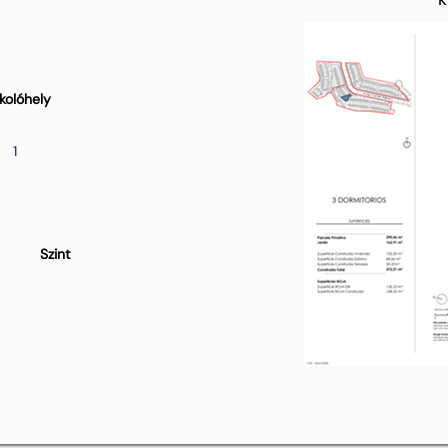
kolóhely
1
Szint