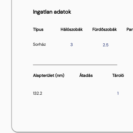
Ingatlan adatok
Típus
Hálószobák
Fürdőszobák
Par
Sorház
3
2.5
Alapterület (nm)
Átadás
Tároló
132.2
1