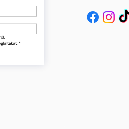
ól.
glaltakat.
*