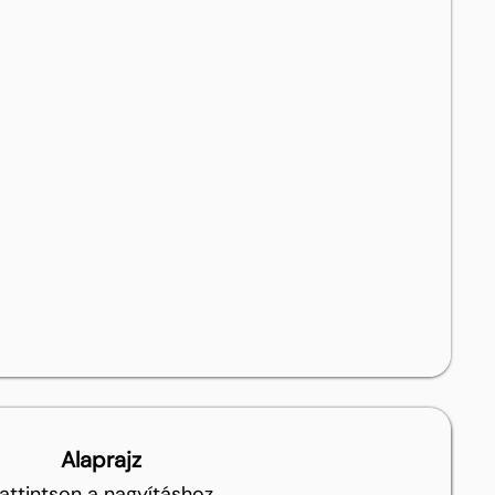
Alaprajz
attintson a nagyításhoz