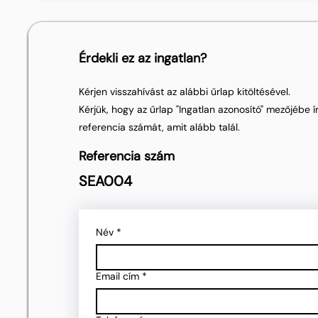
Érdekli ez az ingatlan?
Kérjen visszahívást az alábbi űrlap kitöltésével.
Kérjük, hogy az űrlap "Ingatlan azonosító" mezőjébe ír
referencia számát, amit alább talál.
Referencia szám
SEA004
Név
*
Email cím
*