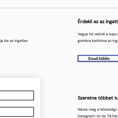
Érdekli ez az ingat
Vegye fel velünk a kapc
ja be az ingatlan
gombra kattintva az ing
Email küldés
Szeretne többet tu
Nézze meg a közösségi 
Instagram-on és TikTok-