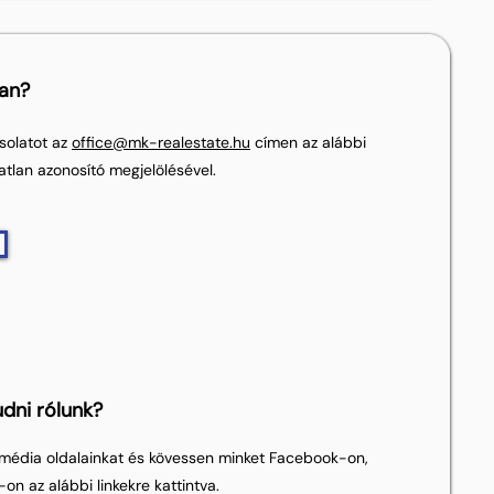
lan?
solatot az
office@mk-realestate.hu
címen az alábbi
atlan azonosító megjelölésével.
dni rólunk?
média oldalainkat és kövessen minket Facebook-on,
on az alábbi linkekre kattintva.