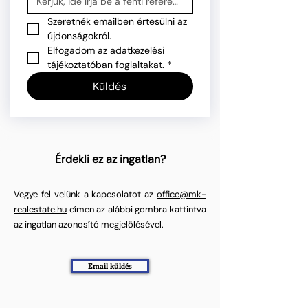
Szeretnék emailben értesülni az 
újdonságokról.
Elfogadom az adatkezelési 
tájékoztatóban foglaltakat.
*
Küldés
Érdekli ez az ingatlan?
Vegye fel velünk a kapcsolatot az
office@mk-
realestate.hu
címen az alábbi gombra kattintva
az ingatlan azonosító megjelölésével.
Email küldés