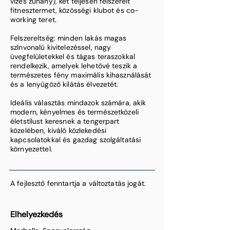
vizes zuhany), két teljesen felszerelt
fitnesztermet, közösségi klubot és co-
working teret.
Felszereltség: minden lakás magas
színvonalú kivitelezéssel, nagy
üvegfelületekkel és tágas teraszokkal
rendelkezik, amelyek lehetővé teszik a
természetes fény maximális kihasználását
és a lenyűgöző kilátás élvezetét.
Ideális választás mindazok számára, akik
modern, kényelmes és természetközeli
életstílust keresnek a tengerpart
közelében, kiváló közlekedési
kapcsolatokkal és gazdag szolgáltatási
környezettel.
A fejlesztő fenntartja a változtatás jogát.
Elhelyezkedés