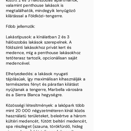
között 2 és 3 hálószobás apartmanok,
valamint penthouse lakások is
megtalálhatók, mindegyik lenyűgöző
kilátással a Földközi-tengerre. ​
Főbb jellemzők:
Lakástípusok: a kínálatban 2 és 3
hálószobás lakások szerepelnek. A
földszinti lakásokhoz privát kert és
medence, míg a penthouse lakásokhoz
tetőterasz tartozik, opcionálisan saját
medencével. ​
Elhelyezkedés: a lakások nyugati
tájolásúak, így maximálisan kihasználják a
természetes fényt és páratlan kilátást
nyújtanak a tengerre, Marbella városára
és a Sierra Blanca hegységre. ​
Közösségi létesítmények: a lakópark több
mint 20 000 négyzetméteren kínál közös
használatú területeket, beleértve a három
kültéri medencét, fűtött beltéri medencét,
spa részleget (szauna, törökfürdő, hideg