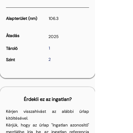
Alapterület (nm)
106.3
Átadás
2025
1
Tároló
2
Szint
Érdekli ez az ingatlan?
Kérjen visszahívást az alábbi űrlap
kitöltésével.
Kérjük, hogy az űrlap "Ingatlan azonosító"
mezőjébe írja be az ingatlan referencia