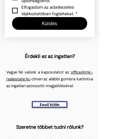
újdonságokról.
Elfogadom az adatkezelési 
tájékoztatóban foglaltakat.
*
Küldés
Érdekli ez az ingatlan?
Vegye fel velünk a kapcsolatot az
office@mk-
realestate.hu
címen az alábbi gombra kattintva
az ingatlan azonosító megjelölésével.
Email küldés
Szeretne többet tudni rólunk?