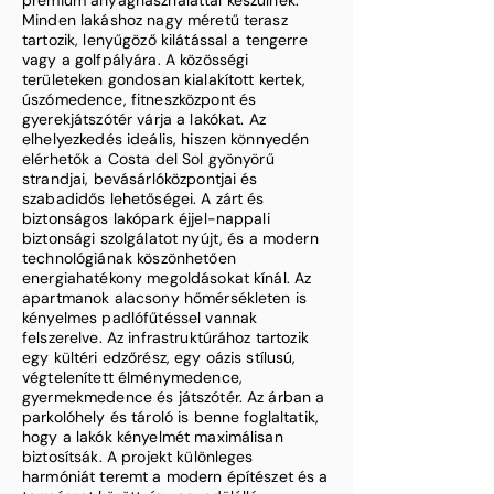
prémium anyaghasználattal készülnek.
Minden lakáshoz nagy méretű terasz
tartozik, lenyűgöző kilátással a tengerre
vagy a golfpályára. A közösségi
területeken gondosan kialakított kertek,
úszómedence, fitneszközpont és
gyerekjátszótér várja a lakókat. Az
elhelyezkedés ideális, hiszen könnyedén
elérhetők a Costa del Sol gyönyörű
strandjai, bevásárlóközpontjai és
szabadidős lehetőségei. A zárt és
biztonságos lakópark éjjel-nappali
biztonsági szolgálatot nyújt, és a modern
technológiának köszönhetően
energiahatékony megoldásokat kínál. Az
apartmanok alacsony hőmérsékleten is
kényelmes padlófűtéssel vannak
felszerelve. Az infrastruktúrához tartozik
egy kültéri edzőrész, egy oázis stílusú,
végtelenített élménymedence,
gyermekmedence és játszótér. Az árban a
parkolóhely és tároló is benne foglaltatik,
hogy a lakók kényelmét maximálisan
biztosítsák. A projekt különleges
harmóniát teremt a modern építészet és a