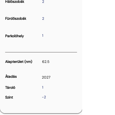
Hálószobák
2
Fürdőszobák
2
1
Parkolóhely
Alapterület (nm)
62.5
Átadás
2027
1
Tároló
-2
Szint