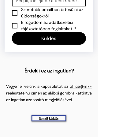
Szeretnék emailben értesülni az 
újdonságokról.
Elfogadom az adatkezelési 
tájékoztatóban foglaltakat.
*
Küldés
Érdekli ez az ingatlan?
Vegye fel velünk a kapcsolatot az
office@mk-
realestate.hu
címen az alábbi gombra kattintva
az ingatlan azonosító megjelölésével.
Email küldés