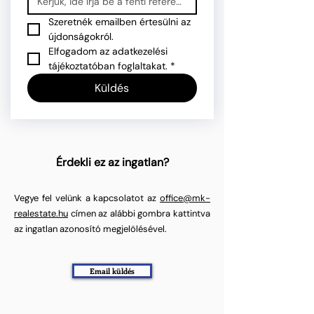
Szeretnék emailben értesülni az 
újdonságokról.
Elfogadom az adatkezelési 
tájékoztatóban foglaltakat.
*
Küldés
Érdekli ez az ingatlan?
Vegye fel velünk a kapcsolatot az
office@mk-
realestate.hu
címen az alábbi gombra kattintva
az ingatlan azonosító megjelölésével.
Email küldés