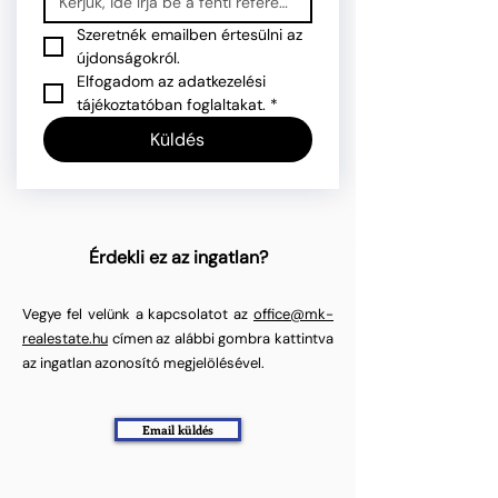
Szeretnék emailben értesülni az 
újdonságokról.
Elfogadom az adatkezelési 
tájékoztatóban foglaltakat.
*
Küldés
Érdekli ez az ingatlan?
Vegye fel velünk a kapcsolatot az
office@mk-
realestate.hu
címen az alábbi gombra kattintva
az ingatlan azonosító megjelölésével.
Email küldés