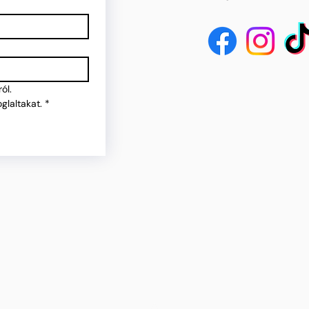
ól.
glaltakat.
*