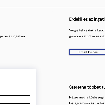
Érdekli ez az ingat
Vegye fel velünk a kapc
ja be az ingatlan
gombra kattintva az ing
Email küldés
Szeretne többet tu
Nézze meg a közösségi 
Instagram-on és TikTok-