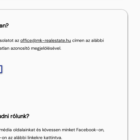
lan?
solatot az
office@mk-realestate.hu
címen az alábbi
atlan azonosító megjelölésével.
dni rólunk?
média oldalainkat és kövessen minket Facebook-on,
on az alábbi linkekre kattintva.