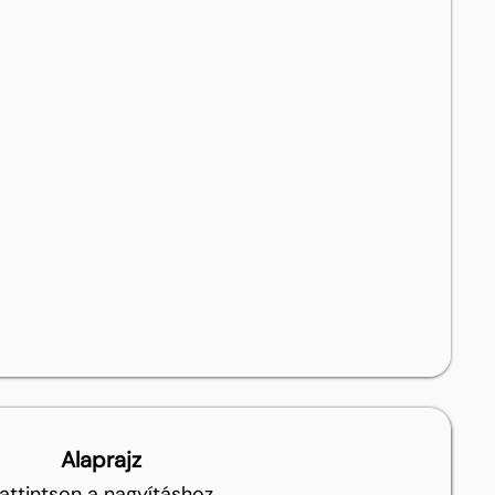
Alaprajz
attintson a nagyításhoz