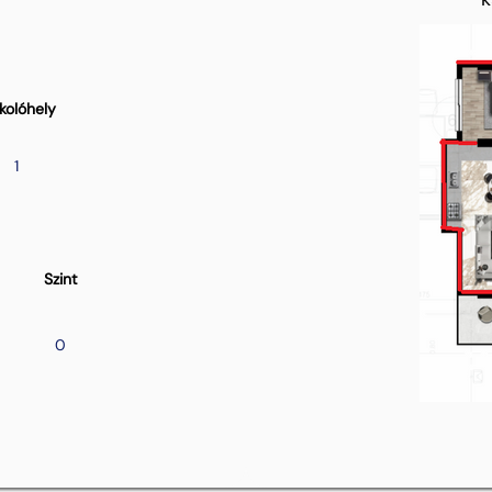
kolóhely
1
Szint
0