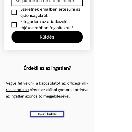
Szeretnék emailben értesülni az 
újdonságokról.
Elfogadom az adatkezelési 
tájékoztatóban foglaltakat.
*
Küldés
Érdekli ez az ingatlan?
Vegye fel velünk a kapcsolatot az
office@mk-
realestate.hu
címen az alábbi gombra kattintva
az ingatlan azonosító megjelölésével.
Email küldés