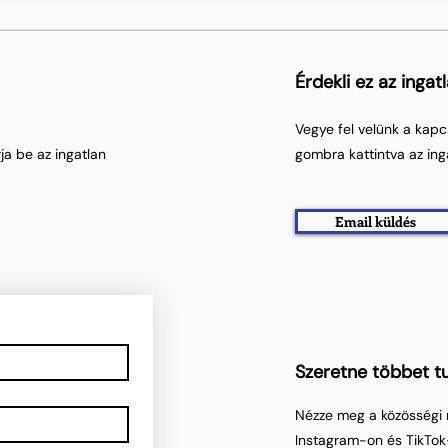
Érdekli ez az ingat
Vegye fel velünk a kapc
ja be az ingatlan
gombra kattintva az ing
Email küldés
Szeretne többet tu
Nézze meg a közösségi 
Instagram-on és TikTok-