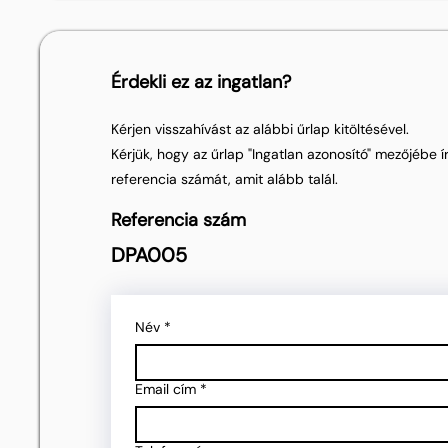
Érdekli ez az ingatlan?
Kérjen visszahívást az alábbi űrlap kitöltésével.
Kérjük, hogy az űrlap "Ingatlan azonosító" mezőjébe ír
referencia számát, amit alább talál.
Referencia szám
DPA005
Név
*
Email cím
*