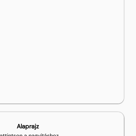
Alaprajz
attintson a nagyításhoz