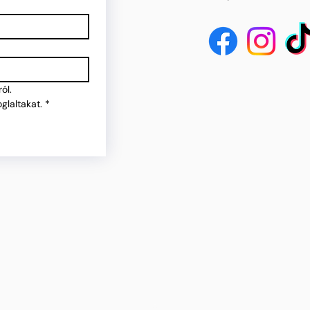
ól.
glaltakat.
*