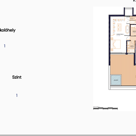
kolóhely
1
Szint
1