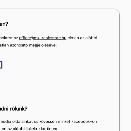
lan?
solatot az
office@mk-realestate.hu
címen az alábbi
atlan azonosító megjelölésével.
dni rólunk?
média oldalainkat és kövessen minket Facebook-on,
on az alábbi linkekre kattintva.