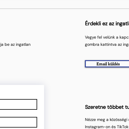
Érdekli ez az ingat
Vegye fel velünk a kapc
ja be az ingatlan
gombra kattintva az ing
Email küldés
Szeretne többet tu
Nézze meg a közösségi 
Instagram-on és TikTok-