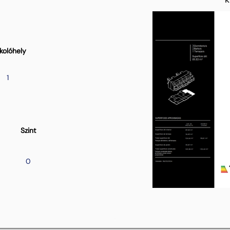
kolóhely
1
Szint
0