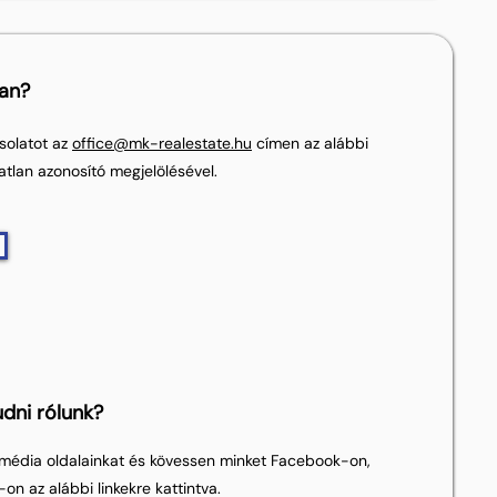
lan?
solatot az
office@mk-realestate.hu
címen az alábbi
atlan azonosító megjelölésével.
dni rólunk?
média oldalainkat és kövessen minket Facebook-on,
on az alábbi linkekre kattintva.