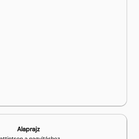
Alaprajz
attintson a nagyításhoz