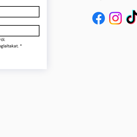
ól.
glaltakat.
*