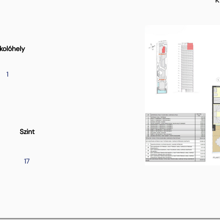
kolóhely
1
Szint
17