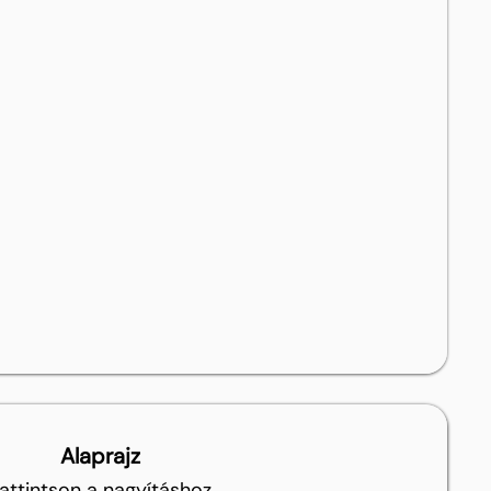
Alaprajz
attintson a nagyításhoz