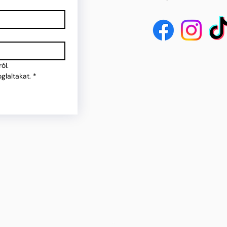
ól.
glaltakat.
*