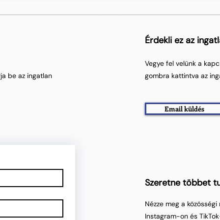
Érdekli ez az ingat
Vegye fel velünk a kapc
ja be az ingatlan
gombra kattintva az ing
Email küldés
Szeretne többet tu
Nézze meg a közösségi 
Instagram-on és TikTok-