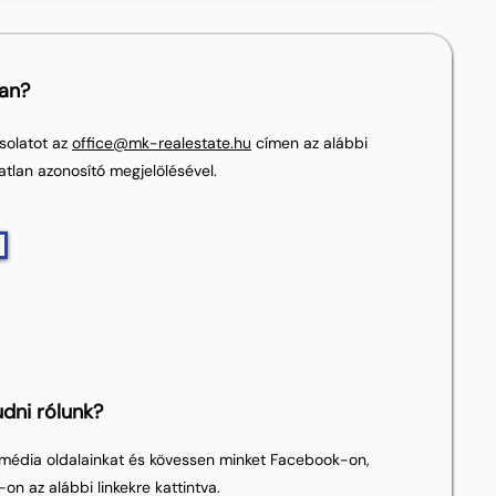
lan?
solatot az
office@mk-realestate.hu
címen az alábbi
atlan azonosító megjelölésével.
dni rólunk?
média oldalainkat és kövessen minket Facebook-on,
on az alábbi linkekre kattintva.