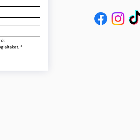
ól.
glaltakat.
*