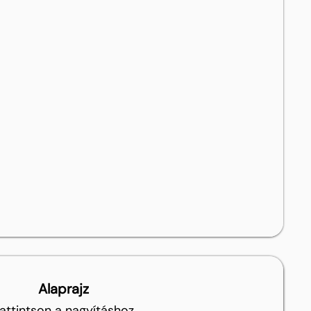
Alaprajz
attintson a nagyításhoz