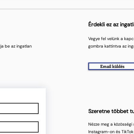
Érdekli ez az ingat
Vegye fel velünk a kapc
ja be az ingatlan
gombra kattintva az ing
Email küldés
Szeretne többet tu
Nézze meg a közösségi 
Instagram-on és TikTok-