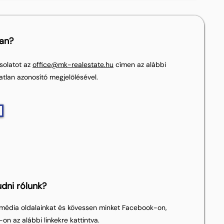
lan?
solatot az
office@mk-realestate.hu
címen az alábbi
atlan azonosító megjelölésével.
dni rólunk?
média oldalainkat és kövessen minket Facebook-on,
on az alábbi linkekre kattintva.