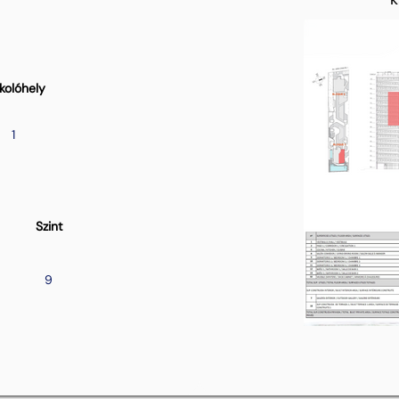
kolóhely
1
Szint
9