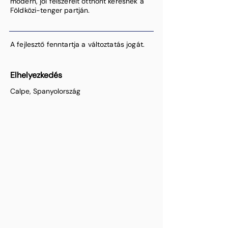
modern, jól felszerelt otthont keresnek a
Földközi-tenger partján.
A fejlesztő fenntartja a változtatás jogát.
Elhelyezkedés
Calpe, Spanyolország