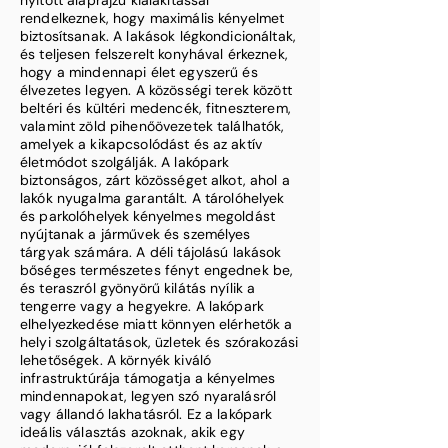
nyitott alaprajzú kialakítással
rendelkeznek, hogy maximális kényelmet
biztosítsanak. A lakások légkondicionáltak,
és teljesen felszerelt konyhával érkeznek,
hogy a mindennapi élet egyszerű és
élvezetes legyen. A közösségi terek között
beltéri és kültéri medencék, fitneszterem,
valamint zöld pihenőövezetek találhatók,
amelyek a kikapcsolódást és az aktív
életmódot szolgálják. A lakópark
biztonságos, zárt közösséget alkot, ahol a
lakók nyugalma garantált. A tárolóhelyek
és parkolóhelyek kényelmes megoldást
nyújtanak a járművek és személyes
tárgyak számára. A déli tájolású lakások
bőséges természetes fényt engednek be,
és teraszról gyönyörű kilátás nyílik a
tengerre vagy a hegyekre. A lakópark
elhelyezkedése miatt könnyen elérhetők a
helyi szolgáltatások, üzletek és szórakozási
lehetőségek. A környék kiváló
infrastruktúrája támogatja a kényelmes
mindennapokat, legyen szó nyaralásról
vagy állandó lakhatásról. Ez a lakópark
ideális választás azoknak, akik egy