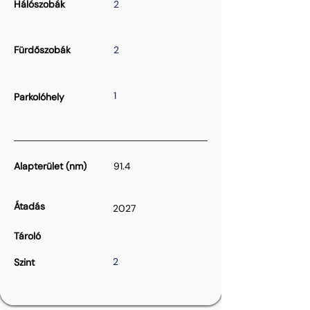
Hálószobák
2
Fürdőszobák
2
1
Parkolóhely
Alapterület (nm)
91.4
Átadás
2027
Tároló
2
Szint