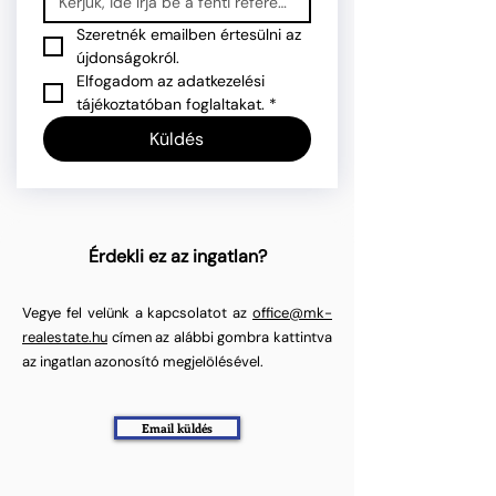
Szeretnék emailben értesülni az 
újdonságokról.
Elfogadom az adatkezelési 
tájékoztatóban foglaltakat.
*
Küldés
Érdekli ez az ingatlan?
Vegye fel velünk a kapcsolatot az
office@mk-
realestate.hu
címen az alábbi gombra kattintva
az ingatlan azonosító megjelölésével.
Email küldés