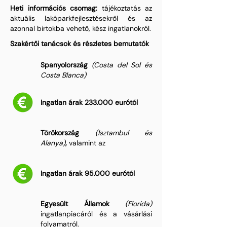
Heti információs csomag:
tájékoztatás az
aktuális lakóparkfejlesztésekről és az
azonnal birtokba vehető, kész ingatlanokról.
Szakértői tanácsok és részletes bemutatók
Spanyolország
(Costa del Sol és
Costa Blanca)
Ingatlan árak 233.000 eurótól
Törökország
(Isztambul és
Alanya)
,
valamint
az
Ingatlan árak 95.000 eurótól
Egyesült Államok
(Florida)
ingatlanpiacáról és a vásárlási
folyamatról.