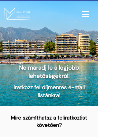
Ne maradj le a legjobb
lehetőségekről!
Iratkozz fel díjmentes e-mail
listánkra!
Mire számíthatsz a feliratkozást
követően?