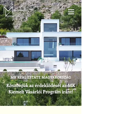
MK REAL ESTATE MAGYARORSZÁG
Köszönjük az érdeklődését az MK
Kiemelt Vásárlói Program iránt!