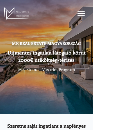
MK REAL ESTATE MAGYARORSZÁG
Díjmentes ingatlan látogató körút
2000€ útiköltség-térítés
MK Kiemelt Vásárlói Program
Szeretne saját ingatlant a napfényes