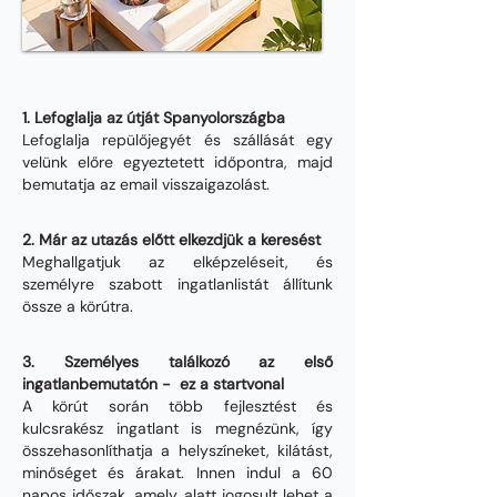
Hogyan működik?
1. Lefoglalja az útját Spanyolországba
Lefoglalja repülőjegyét és szállását egy
velünk előre egyeztetett időpontra, majd
bemutatja az email visszaigazolást.
2. Már az utazás előtt elkezdjük a keresést
Meghallgatjuk az elképzeléseit, és
személyre szabott ingatlanlistát állítunk
össze a körútra.
3. Személyes találkozó az első
ingatlanbemutatón - ez a startvonal
A körút során több fejlesztést és
kulcsrakész ingatlant is megnézünk, így
összehasonlíthatja a helyszíneket, kilátást,
minőséget és árakat. Innen indul a 60
napos időszak, amely alatt jogosult lehet a