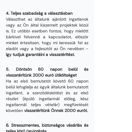
4. Teljes szabadság a választásban
Választhat az általunk ajánlott ingatlanok
vagy az Ön által kiszemelt projektek közül
is. Ez utóbbi esetben fontos, hogy mielőtt
bárkivel felvenné a kapcsolatot, először
minket értesítsen, hogy mi keressük fel az
eladót vagy a fejlesztőt az Ön nevében –
így tudjuk garantálni a visszatérítést.
5. Döntsön 60 napon belül és
visszatérítünk 2000 euró útiköltséget
Ha az első bemutatót követő 60 napon
belül lefoglalja az egyik általunk bemutatott
ingatlant, a szerződéskötést és az első
részlet (épülő ingatlannál előleg, kész
ingatlannál teljes vételár) megfizetését
követően
visszatérítünk Önnek 2000 eurót.
6. Stresszmentes, biztonságos vásárlás és
tejles körű ügyintézés