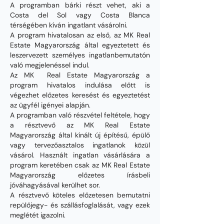
A programban bárki részt vehet, aki a
Costa del Sol vagy Costa Blanca
térségében kíván ingatlant vásárolni.
A program hivatalosan az első, az MK Real
Estate Magyarország által egyeztetett és
leszervezett személyes ingatlanbemutatón
való megjelenéssel indul.
Az MK Real Estate Magyarország a
program hivatalos indulása előtt is
végezhet előzetes keresést és egyeztetést
az ügyfél igényei alapján.
A programban való részvétel feltétele, hogy
a résztvevő az MK Real Estate
Magyarország által kínált új építésű, épülő
vagy tervezőasztalos ingatlanok közül
vásárol. Használt ingatlan vásárlására a
program keretében csak az MK Real Estate
Magyarország előzetes írásbeli
jóváhagyásával kerülhet sor.
A résztvevő köteles előzetesen bemutatni
repülőjegy- és szállásfoglalását, vagy ezek
meglétét igazolni.