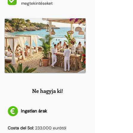
megtekintéseket
Ne hagyja ki!
Ingatlan árak
Costa del Sol:
233.000 eurótól