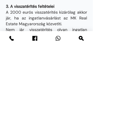
3. A visszatérítés feltételei
A 2000 eurós visszatérítés kizárólag akkor
jár, ha az ingatlanvásárlást az MK Real
Estate Magyarország közvetíti.
Nem jár visszatérítés olyan ingatlan
esetében, ahol a résztvevő korábban már
közvetlenül regisztrált a fejlesztőnél vagy
eladónál és emiatt az MK Real Estate
Magyarország nem jogosult közvetítői díjra.
Ha a résztvevő saját maga választ ki egy
ingatlant vagy projektet, amelyet az MK
Real Estate Magyarország korábban nem
ajánlott, köteles először az MK Real Estate
Magyarországot értesíteni, hogy a
kapcsolatfelvételt az eladóval vagy
fejlesztővel az MK Real Estate
Magyarország intézze.
A foglalásnak az első bemutatót követő 60
napon belül kell megtörténnie, kivéve, ha a
felek írásban hosszabbításban állapodnak
meg.
A visszatérítés feltétele, hogy a résztvevő a