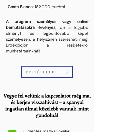
Costa Blanca:
182.000 eurótól
A program személyes vagy online
bemutatásokra érvényes
, de a legjobb
élményt és legpontosabb képet
személyesen, a helyszínen szerezheti meg.
Érdeklődjön a részletekről
munkatársainknál!
FELTÉTELEK
Vegye fel velünk a kapcsolatot még ma,
és kérjen visszahívást – a spanyol
ingatlan álmai közelebb vannak, mint
gondolná!
Díjmentes magyar nyelvű