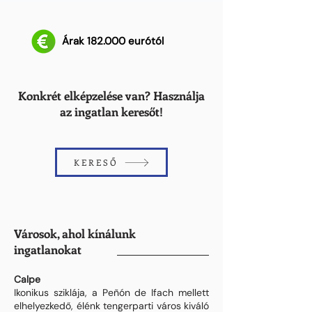
Árak 182.000 eurótól
Konkrét elképzelése van? Használja
az ingatlan keresőt!
KERESŐ
Városok, ahol kínálunk
ingatlanokat
Calpe
Ikonikus sziklája, a Peñón de Ifach mellett
elhelyezkedő, élénk tengerparti város kiváló