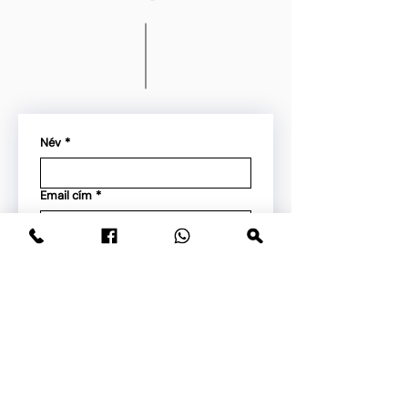
Név
*
Email cím
*
Telefonszám
*
Megjegyzés