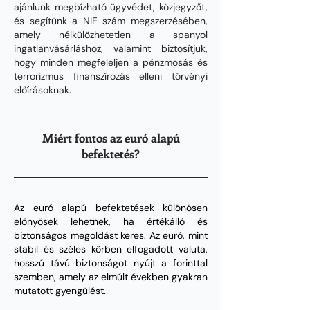
ajánlunk megbízható ügyvédet, közjegyzőt,
és segítünk a NIE szám megszerzésében,
amely nélkülözhetetlen a spanyol
ingatlanvásárláshoz, valamint biztosítjuk,
hogy minden megfeleljen a pénzmosás é
s
terrorizmus finanszírozás elleni törvényi
előírásoknak.
Miért fontos az euró alapú
befektetés?
Az euró alapú befektetések különösen
előnyösek lehetnek, ha értékálló és
biztonságos megoldást keres. Az euró, mint
stabil és széles körben elfogadott valuta,
hosszú távú biztonságot nyújt a forinttal
szemben, amely az elmúlt években gyakran
mutatott gyengülést.