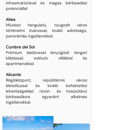
infrastruktúrával és magas bérbeadási
potenciállal.
Altea
Művészi hangulatú, nyugodt város
történelmi óvárossal, kiváló adottságú,
panorámás ingatlanokkal.
Cumbre del Sol
Prémium lakóövezet lenyűgöző tengeri
kilátással, exkluzív villákkal és
apartmanokkal.
Alicante
Régióközpont, repülőtérrel, városi
életstílussal és kiváló befektetési
lehetőségekkel, rövid- és hosszútávú
bérbeadásra egyaránt alkalmas
ingatlanokkal.