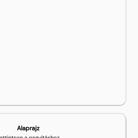
Alaprajz
attintson a nagyításhoz