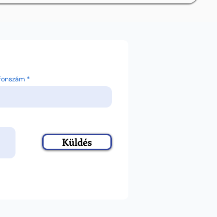
efonszám
Küldés