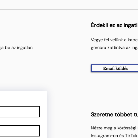
Érdekli ez az ingat
Vegye fel velünk a kapc
ja be az ingatlan
gombra kattintva az ing
Email küldés
Szeretne többet tu
Nézze meg a közösségi 
Instagram-on és TikTok-