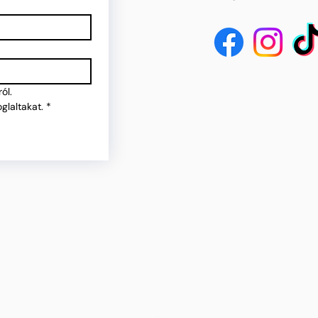
ól.
glaltakat.
*