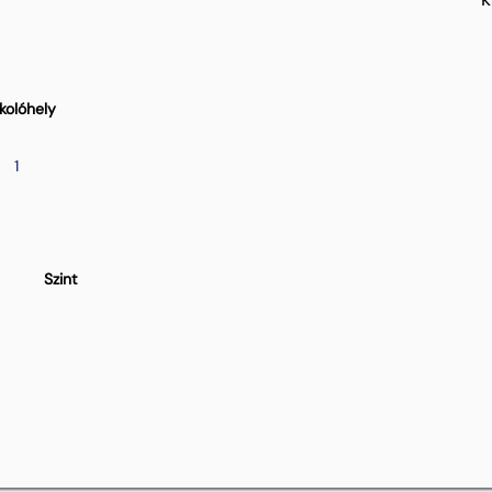
kolóhely
1
Szint