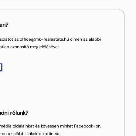
lan?
solatot az
office@mk-realestate.hu
címen az alábbi
atlan azonosító megjelölésével.
dni rólunk?
média oldalainkat és kövessen minket Facebook-on,
on az alábbi linkekre kattintva.