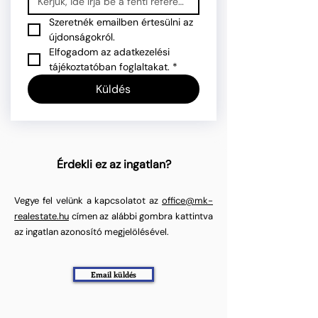
Szeretnék emailben értesülni az 
újdonságokról.
Elfogadom az adatkezelési 
tájékoztatóban foglaltakat.
*
Küldés
Érdekli ez az ingatlan?
Vegye fel velünk a kapcsolatot az
office@mk-
realestate.hu
címen az alábbi gombra kattintva
az ingatlan azonosító megjelölésével.
Email küldés