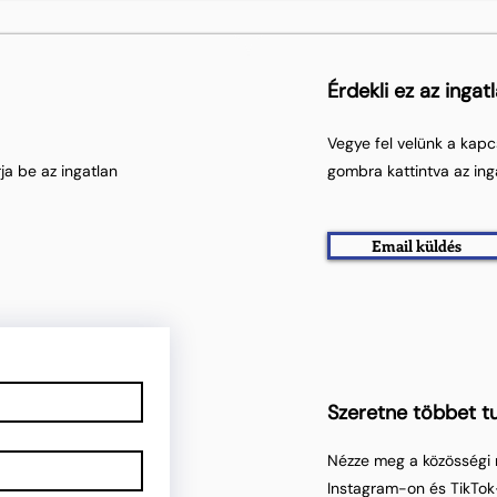
Érdekli ez az ingat
Vegye fel velünk a kapc
ja be az ingatlan
gombra kattintva az ing
Email küldés
Szeretne többet tu
Nézze meg a közösségi 
Instagram-on és TikTok-