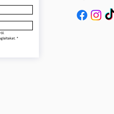
ól.
glaltakat.
*