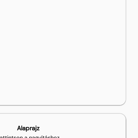
Alaprajz
attintson a nagyításhoz