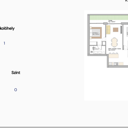
kolóhely
1
Szint
0