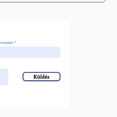
efonszám
Küldés