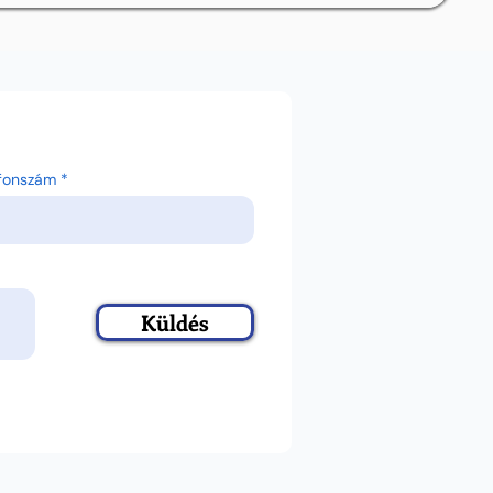
efonszám
Küldés