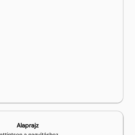
Alaprajz
attintson a nagyításhoz