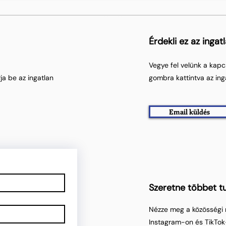
Érdekli ez az ingat
Vegye fel velünk a kapc
ja be az ingatlan
gombra kattintva az ing
Email küldés
Szeretne többet tu
Nézze meg a közösségi 
Instagram-on és TikTok-