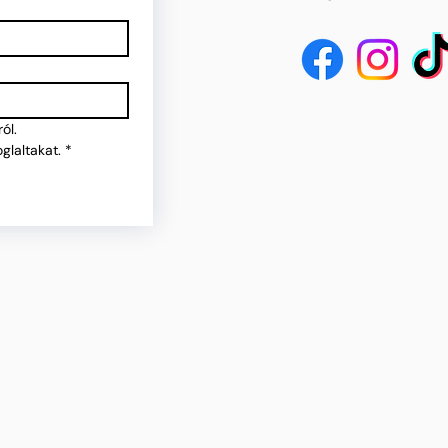
ól.
glaltakat.
*