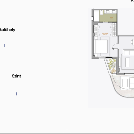
kolóhely
1
Szint
1