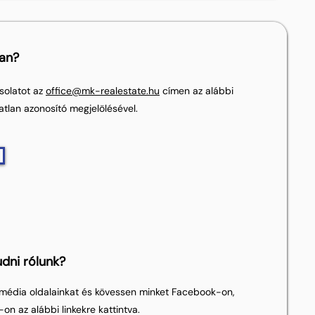
lan?
solatot az
office@mk-realestate.hu
címen az alábbi
atlan azonosító megjelölésével.
dni rólunk?
média oldalainkat és kövessen minket Facebook-on,
on az alábbi linkekre kattintva.