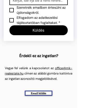
Szeretnék emailben értesülni az 
újdonságokról.
Elfogadom az adatkezelési 
tájékoztatóban foglaltakat.
*
Küldés
Érdekli ez az ingatlan?
Vegye fel velünk a kapcsolatot az
office@mk-
realestate.hu
címen az alábbi gombra kattintva
az ingatlan azonosító megjelölésével.
Email küldés