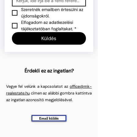
Szeretnék emailben értesülni az 
újdonságokról.
Elfogadom az adatkezelési 
tájékoztatóban foglaltakat.
*
Küldés
Érdekli ez az ingatlan?
Vegye fel velünk a kapcsolatot az
office@mk-
realestate.hu
címen az alábbi gombra kattintva
az ingatlan azonosító megjelölésével.
Email küldés