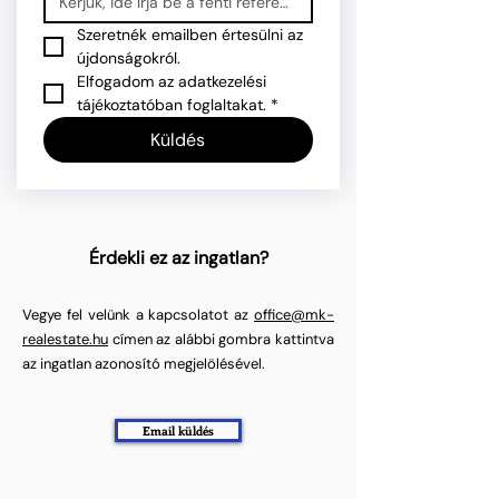
Szeretnék emailben értesülni az 
újdonságokról.
Elfogadom az adatkezelési 
tájékoztatóban foglaltakat.
*
Küldés
Érdekli ez az ingatlan?
Vegye fel velünk a kapcsolatot az
office@mk-
realestate.hu
címen az alábbi gombra kattintva
az ingatlan azonosító megjelölésével.
Email küldés