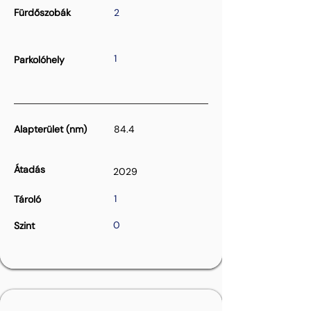
Fürdőszobák
2
1
Parkolóhely
Alapterület (nm)
84.4
Átadás
2029
1
Tároló
0
Szint