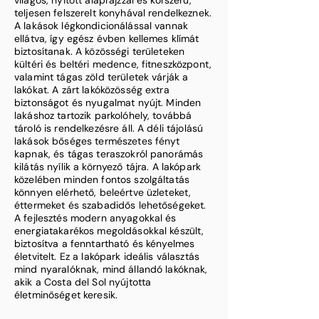
világos, nyitott alaprajzzal és korszerű,
teljesen felszerelt konyhával rendelkeznek.
A lakások légkondicionálással vannak
ellátva, így egész évben kellemes klímát
biztosítanak. A közösségi területeken
kültéri és beltéri medence, fitneszközpont,
valamint tágas zöld területek várják a
lakókat. A zárt lakóközösség extra
biztonságot és nyugalmat nyújt. Minden
lakáshoz tartozik parkolóhely, továbbá
tároló is rendelkezésre áll. A déli tájolású
lakások bőséges természetes fényt
kapnak, és tágas teraszokról panorámás
kilátás nyílik a környező tájra. A lakópark
közelében minden fontos szolgáltatás
könnyen elérhető, beleértve üzleteket,
éttermeket és szabadidős lehetőségeket.
A fejlesztés modern anyagokkal és
energiatakarékos megoldásokkal készült,
biztosítva a fenntartható és kényelmes
életvitelt. Ez a lakópark ideális választás
mind nyaralóknak, mind állandó lakóknak,
akik a Costa del Sol nyújtotta
életminőséget keresik.