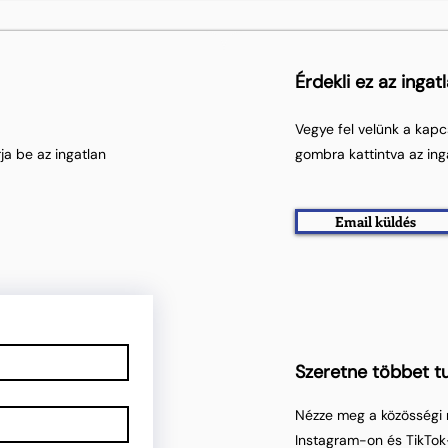
Érdekli ez az ingat
Vegye fel velünk a kapc
ja be az ingatlan
gombra kattintva az ing
Email küldés
Szeretne többet tu
Nézze meg a közösségi 
Instagram-on és TikTok-