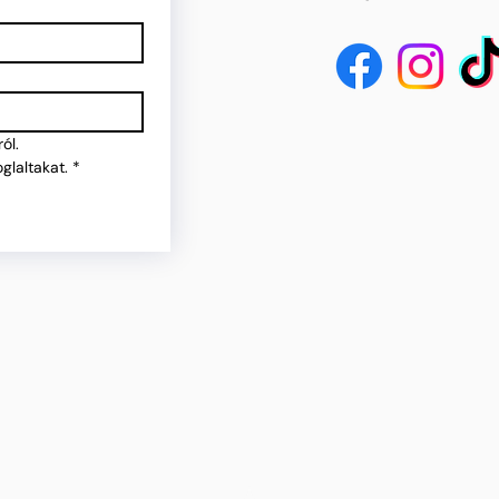
ól.
glaltakat.
*