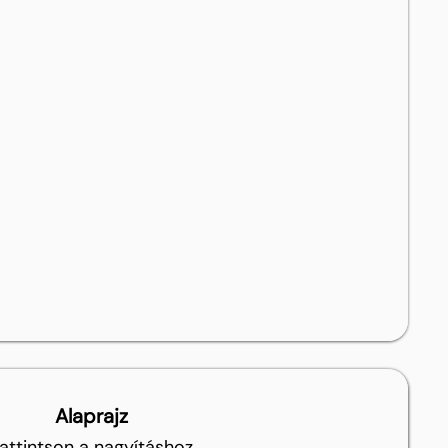
Alaprajz
attintson a nagyításhoz