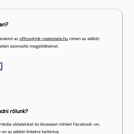
lan?
solatot az
office@mk-realestate.hu
címen az alábbi
atlan azonosító megjelölésével.
dni rólunk?
média oldalainkat és kövessen minket Facebook-on,
on az alábbi linkekre kattintva.