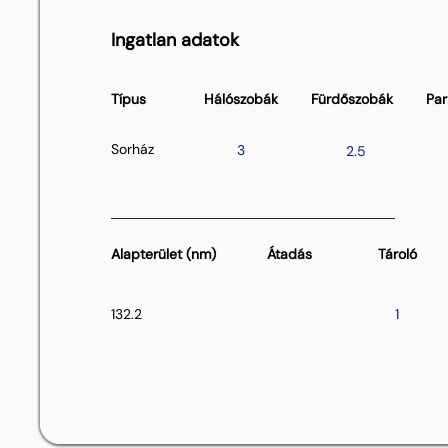
Ingatlan adatok
Típus
Hálószobák
Fürdőszobák
Par
Sorház
3
2.5
Alapterület (nm)
Átadás
Tároló
132.2
1