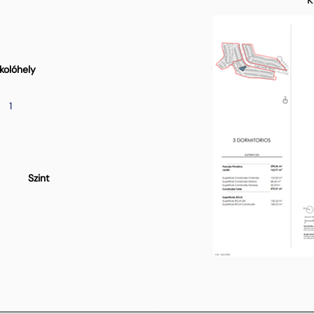
kolóhely
1
Szint