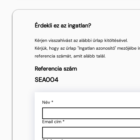
Érdekli ez az ingatlan?
Kérjen visszahívást az alábbi űrlap kitöltésével.
Kérjük, hogy az űrlap "Ingatlan azonosító" mezőjébe ír
referencia számát, amit alább talál.
Referencia szám
SEA004
Név
*
Email cím
*