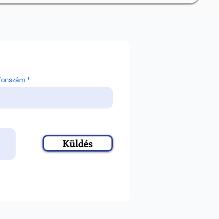
efonszám
Küldés