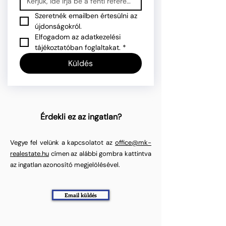
Szeretnék emailben értesülni az 
újdonságokról.
Elfogadom az adatkezelési 
tájékoztatóban foglaltakat.
*
Küldés
Érdekli ez az ingatlan?
Vegye fel velünk a kapcsolatot az
office@mk-
realestate.hu
címen az alábbi gombra kattintva
az ingatlan azonosító megjelölésével.
Email küldés