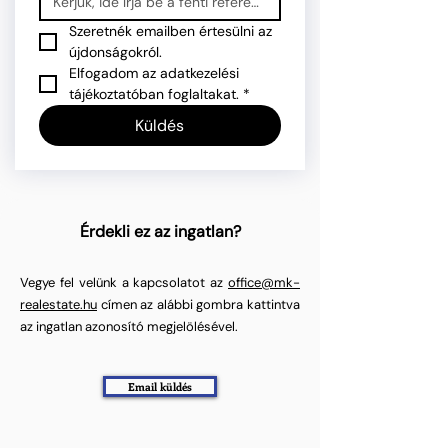
Szeretnék emailben értesülni az 
újdonságokról.
Elfogadom az adatkezelési 
tájékoztatóban foglaltakat.
*
Küldés
Érdekli ez az ingatlan?
Vegye fel velünk a kapcsolatot az
office@mk-
realestate.hu
címen az alábbi gombra kattintva
az ingatlan azonosító megjelölésével.
Email küldés