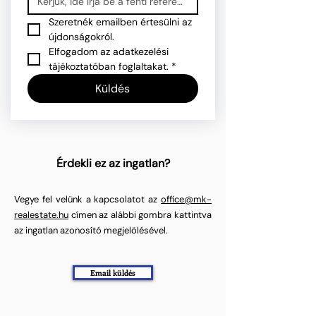
Szeretnék emailben értesülni az 
újdonságokról.
Elfogadom az adatkezelési 
tájékoztatóban foglaltakat.
*
Küldés
Érdekli ez az ingatlan?
Vegye fel velünk a kapcsolatot az
office@mk-
realestate.hu
címen az alábbi gombra kattintva
az ingatlan azonosító megjelölésével.
Email küldés